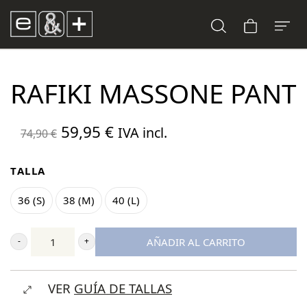
RAFIKI MASSONE PANT
El
El
59,95
€
IVA incl.
74,90
€
precio
precio
original
actual
TALLA
era:
es:
36 (S)
38 (M)
40 (L)
74,90 €.
59,95 €.
AÑADIR AL CARRITO
Rafiki
Massone
VER
GUÍA DE TALLAS
Pant