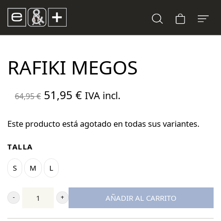
RAFIKI MEGOS
El
El
51,95
€
IVA incl.
64,95
€
precio
precio
original
actual
Este producto está agotado en todas sus variantes.
era:
es:
TALLA
64,95 €.
51,95 €.
S
M
L
AÑADIR AL CARRITO
Rafiki
Megos