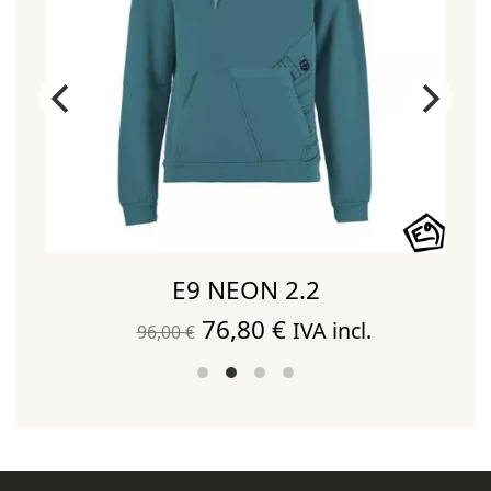
E9 NEON 2.2
El
El
76,80
€
IVA incl.
96,00
€
precio
precio
original
actual
era:
es:
96,00 €.
76,80 €.