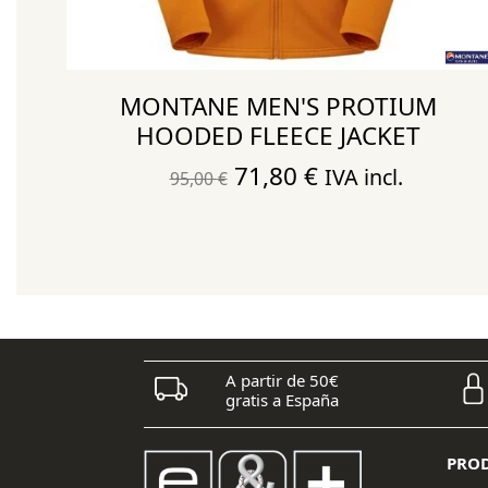
MONTANE MEN'S PROTIUM
HOODED FLEECE JACKET
El
El
71,80
€
IVA incl.
95,00
€
precio
precio
original
actual
era:
es:
95,00 €.
71,80 €.
A partir de 50€
gratis a España
PRO