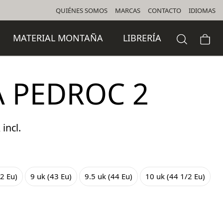
QUIÉNES SOMOS
MARCAS
CONTACTO
IDIOMAS
MATERIAL MONTAÑA
LIBRERÍA
 PEDROC 2
 incl.
cio
ual
/2 Eu)
9 uk (43 Eu)
9.5 uk (44 Eu)
10 uk (44 1/2 Eu)
,00 €.