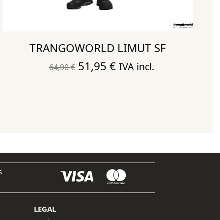
TRANGOWORLD LIMUT SF
El
El
51,95
€
IVA incl.
64,90
€
precio
precio
original
actual
era:
es:
64,90 €.
51,95 €.
s
LEGAL