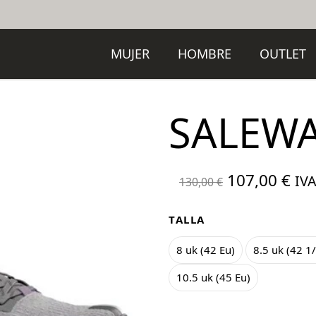
MUJER
HOMBRE
OUTLET
SALEWA
El
El
107,00
€
IVA
130,00
€
precio
pre
original
act
TALLA
era:
es:
8 uk (42 Eu)
8.5 uk (42 1
130,00 €.
107
10.5 uk (45 Eu)