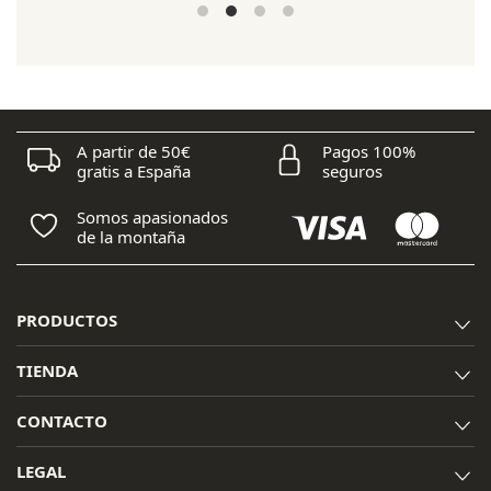
precio
precio
original
actual
era:
es:
28,00 €.
22,40 €.
A partir de 50€
Pagos 100%
gratis a España
seguros
Somos apasionados
de la montaña
PRODUCTOS
TIENDA
CONTACTO
LEGAL