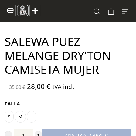
SALEWA PUEZ
MELANGE DRY’TON
CAMISETA MUJER
El
El
28,00
€
IVA incl.
35,00
€
precio
precio
original
actual
TALLA
era:
es:
S
M
L
35,00 €.
28,00 €.
AÑADIR AL CARRITO