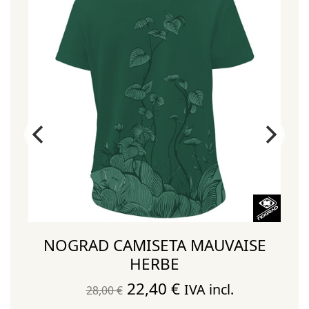
NOGRAD CAMISETA MAUVAISE
HERBE
El
El
22,40
€
IVA incl.
28,00
€