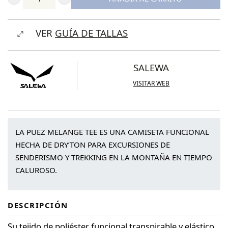
Salewa
Puez
VER
GUÍA DE TALLAS
Melange
Dry’Ton
Camiseta
SALEWA
Mujer
VISITAR WEB
cantidad
LA PUEZ MELANGE TEE ES UNA CAMISETA FUNCIONAL
HECHA DE DRY’TON PARA EXCURSIONES DE
SENDERISMO Y TREKKING EN LA MONTAÑA EN TIEMPO
CALUROSO.
DESCRIPCIÓN
Su tejido de poliéster funcional transpirable y elástico