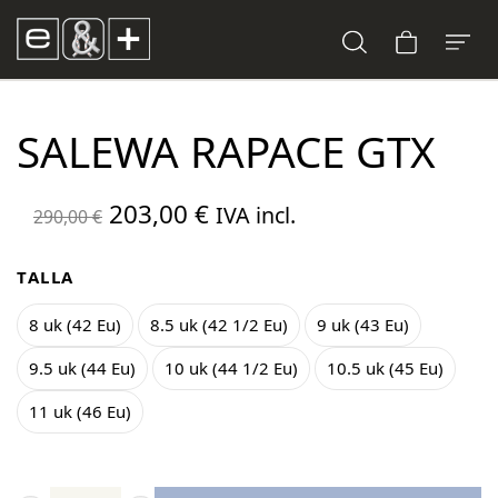
SALEWA RAPACE GTX
El
El
203,00
€
IVA incl.
290,00
€
precio
precio
original
actual
TALLA
era:
es:
8 uk (42 Eu)
8.5 uk (42 1/2 Eu)
9 uk (43 Eu)
290,00 €.
203,00 €.
9.5 uk (44 Eu)
10 uk (44 1/2 Eu)
10.5 uk (45 Eu)
11 uk (46 Eu)