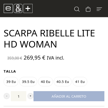
SCARPA RIBELLE LITE
HD WOMAN
El
El
269,95
€
IVA incl.
359,00
€
precio
precio
original
actual
TALLA
era:
es:
39 Eu
39.5 Eu
40 Eu
40.5 Eu
41 Eu
359,00 €.
269,95 €.
AÑADIR AL CARRITO
Scarpa
Ribelle