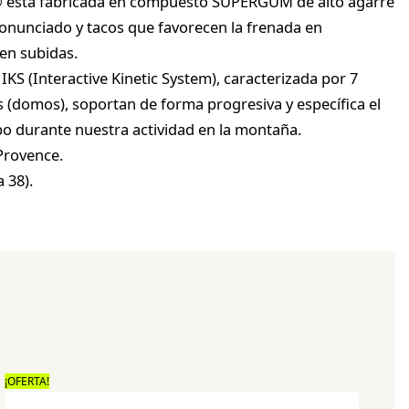
a® está fabricada en compuesto SUPERGUM de alto agarre
ronunciado y tacos que favorecen la frenada en
 en subidas.
IKS (Interactive Kinetic System), caracterizada por 7
(domos), soportan de forma progresiva y específica el
o durante nuestra actividad en la montaña.
Provence.
a 38).
¡OFERTA!