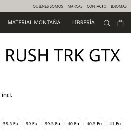
QUIÉNES SOMOS
MARCAS
CONTACTO
IDIOMAS
MATERIAL MONTAÑA
LIBRERÍA
 RUSH TRK GTX
 incl.
cio
ual
38.5 Eu
39 Eu
39.5 Eu
40 Eu
40.5 Eu
41 Eu
,95 €.