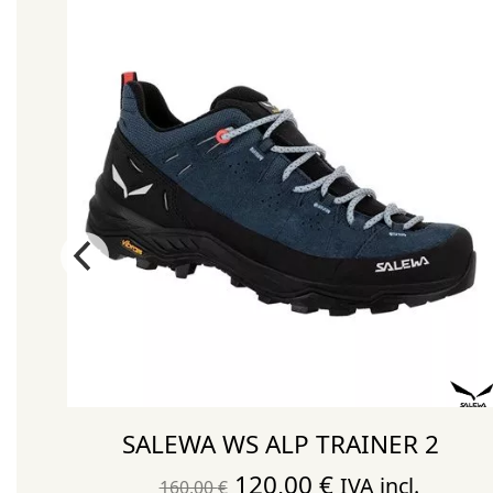
SALEWA WS ALP TRAINER 2
El
El
120,00
€
IVA incl.
160,00
€