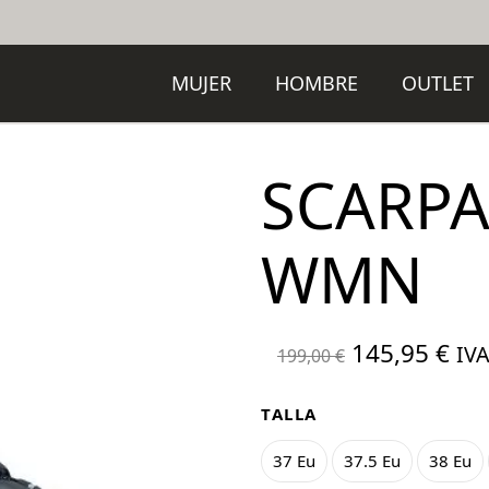
MUJER
HOMBRE
OUTLET
SCARPA
WMN
El
El
145,95
€
IVA
199,00
€
precio
pre
original
act
TALLA
era:
es:
37 Eu
37.5 Eu
38 Eu
199,00 €.
145