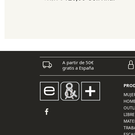
precio
precio
original
actual
era:
es:
160,00 €.
120,00 €.
A partir de 50€
gratis a España
PRO
MUJE
HOM
OUTL
LIBRE
MATE
TRAB
ESCA