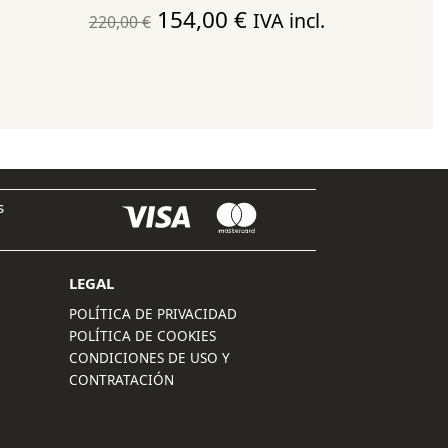
El
El
154,00
€
IVA incl.
220,00
€
precio
precio
original
actual
era:
es:
220,00 €.
154,00 €.
s
LEGAL
POLÍTICA DE PRIVACIDAD
POLÍTICA DE COOKIES
CONDICIONES DE USO Y
CONTRATACIÓN