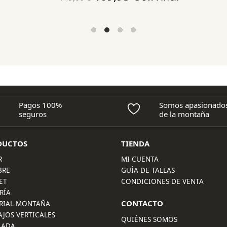
precio
precio
original
actual
era:
es:
149,00 €.
109,95 €.
Pagos 100%
Somos apasionado
seguros
de la montaña
DUCTOS
TIENDA
R
MI CUENTA
BRE
GUÍA DE TALLAS
ET
CONDICIONES DE VENTA
RÍA
CONTACTO
RIAL MONTAÑA
AJOS VERTICALES
QUIÉNES SOMOS
LADA