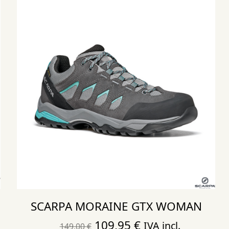
SCARPA MORAINE GTX WOMAN
El
El
109,95
€
IVA incl.
149,00
€