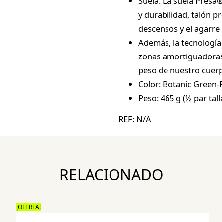
Suela: La suela Pres
y durabilidad, talón p
descensos y el agarre
Además, la tecnología 
zonas amortiguadoras 
peso de nuestro cuerp
Color: Botanic Green-
Peso: 465 g (½ par tall
REF:
N/A
RELACIONADO
¡OFERTA!