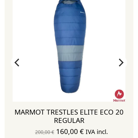
MARMOT TRESTLES ELITE ECO 20
REGULAR
El
El
160,00
€
IVA incl.
200,00
€