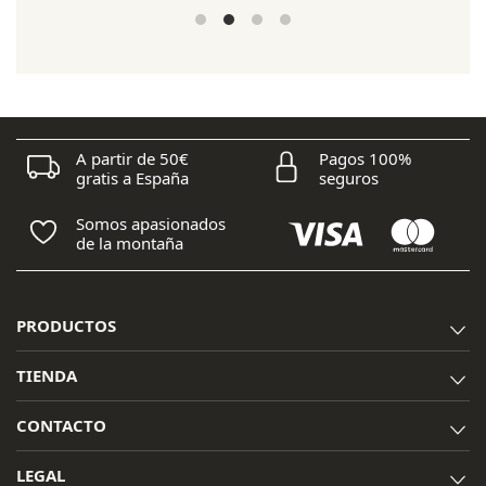
precio
precio
original
actual
era:
es:
200,00 €.
160,00 €.
A partir de 50€
Pagos 100%
gratis a España
seguros
Somos apasionados
de la montaña
PRODUCTOS
TIENDA
CONTACTO
LEGAL