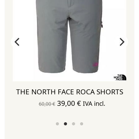
THE NORTH FACE ROCA SHORTS
El
El
39,00
€
IVA incl.
60,00
€
precio
precio
original
actual
era:
es: