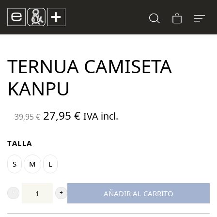
TERNUA CAMISETA
KANPU
El
El
27,95
€
IVA incl.
39,95
€
precio
precio
original
actual
TALLA
era:
es:
S
M
L
39,95 €.
27,95 €.
AÑADIR AL CARRITO
Ternua
Camiseta