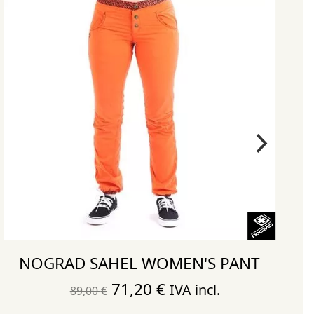
NOGRAD SAHEL WOMEN'S PANT
El
El
71,20
€
IVA incl.
89,00
€
precio
precio