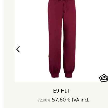
E9 HIT
El
El
57,60
€
IVA incl.
72,00
€
precio
precio