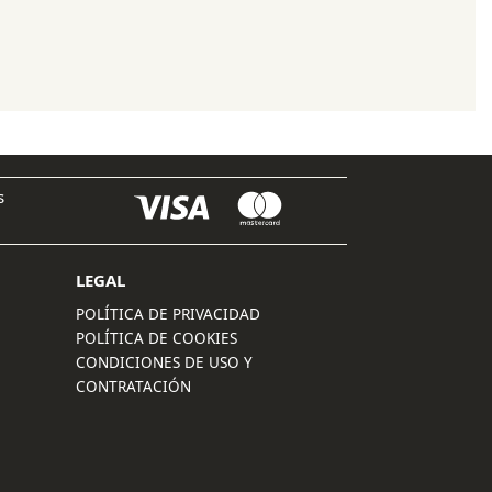
original
actual
era:
es:
89,00 €.
71,20 €.
s
LEGAL
POLÍTICA DE PRIVACIDAD
POLÍTICA DE COOKIES
CONDICIONES DE USO Y
CONTRATACIÓN