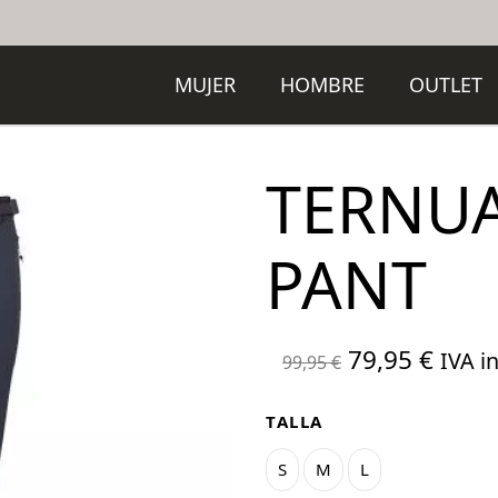
MUJER
HOMBRE
OUTLET
TERNU
PANT
El
El
79,95
€
IVA in
99,95
€
precio
preci
original
actua
TALLA
era:
es:
S
M
L
99,95 €.
79,95