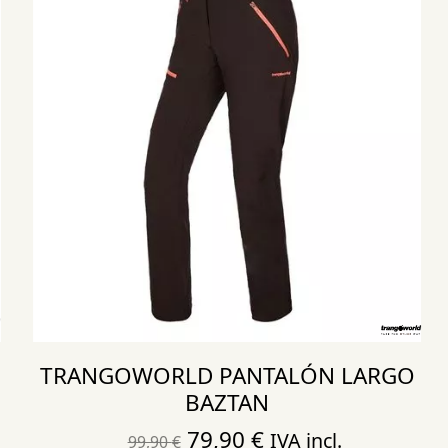
TRANGOWORLD PANTALÓN LARGO
BAZTAN
El
El
79,90
€
IVA incl.
99,90
€