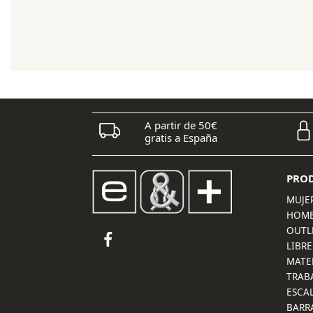
original
actual
era:
es:
72,00 €.
57,60 €.
A partir de 50€
gratis a España
PRO
MUJE
HOM
OUTL
LIBRE
MATE
TRAB
ESCA
BARR