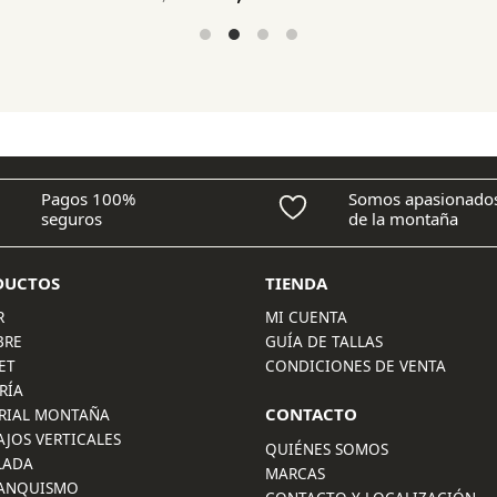
precio
precio
original
actual
era:
es:
99,90 €.
79,90 €.
Pagos 100%
Somos apasionado
seguros
de la montaña
DUCTOS
TIENDA
R
MI CUENTA
BRE
GUÍA DE TALLAS
ET
CONDICIONES DE VENTA
RÍA
CONTACTO
RIAL MONTAÑA
AJOS VERTICALES
QUIÉNES SOMOS
LADA
MARCAS
ANQUISMO