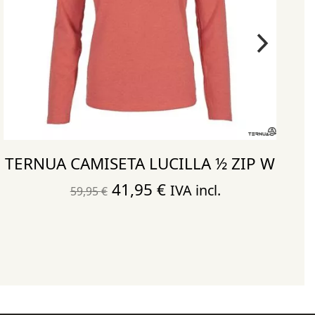
TERNUA CAMISETA LUCILLA ½ ZIP W
El
El
41,95
€
IVA incl.
59,95
€
precio
precio
original
actual
era:
es:
59,95 €.
41,95 €.