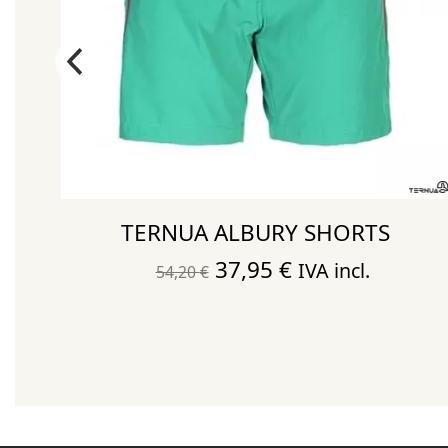
GO
TERNUA ALBURY SHORTS
El
El
37,95
€
IVA incl.
54,20
€
precio
precio
original
actual
era:
es:
54,20 €.
37,95 €.