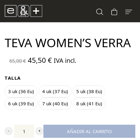
TEVA WOMEN’S VERRA
El
El
45,50
€
IVA incl.
65,00
€
precio
precio
original
actual
TALLA
era:
es:
3 uk (36 Eu)
4 uk (37 Eu)
5 uk (38 Eu)
65,00 €.
45,50 €.
6 uk (39 Eu)
7 uk (40 Eu)
8 uk (41 Eu)
AÑADIR AL CARRITO
Teva