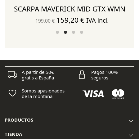
SCARPA MAVERICK MID GTX WMN
El
El
159,20
€
IVA incl.
199,00
€
precio
precio
original
actual
era:
es:
199,00 €.
159,20 €.
A partir de 50€
Pagos 100%
gratis a España
seguros
Somos apasionados
de la montaña
PRODUCTOS
TIENDA