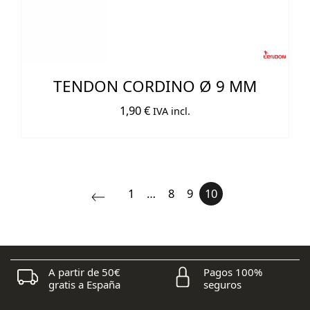
TENDON CORDINO Ø 9 MM
1,90
€
IVA incl.
1
…
8
9
10
A partir de 50€
Pagos 100%
gratis a España
seguros