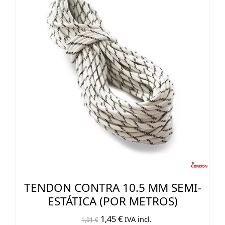
TENDON CONTRA 10.5 MM SEMI-
ESTÁTICA (POR METROS)
El
El
1,45
€
IVA incl.
1,91
€