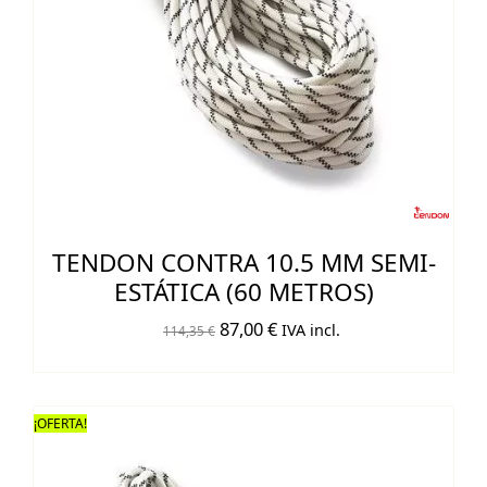
TENDON CONTRA 10.5 MM SEMI-
ESTÁTICA (60 METROS)
El
El
87,00
€
IVA incl.
114,35
€
precio
precio
original
actual
era:
es:
¡OFERTA!
114,35 €.
87,00 €.