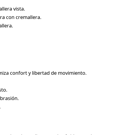
llera vista.
era con cremallera.
llera.
miza confort y libertad de movimiento.
sto.
abrasión.
.