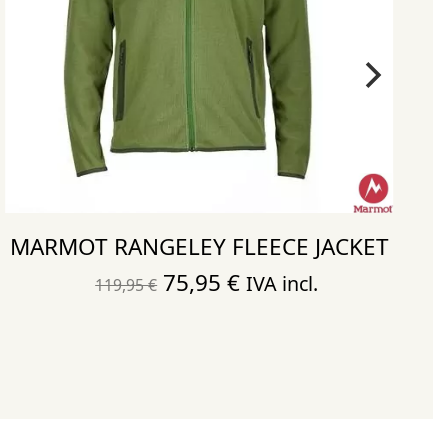
MARMOT RANGELEY FLEECE JACKET
El
El
75,95
€
IVA incl.
119,95
€
precio
precio
original
actual
era:
es:
119,95 €.
75,95 €.