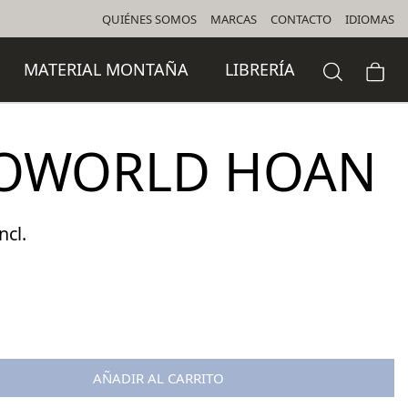
QUIÉNES SOMOS
MARCAS
CONTACTO
IDIOMAS
MATERIAL MONTAÑA
LIBRERÍA
OWORLD HOAN
ncl.
io
al
0 €.
AÑADIR AL CARRITO