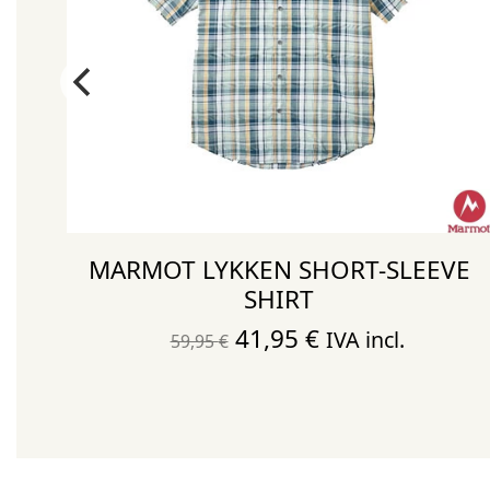
MARMOT LYKKEN SHORT-SLEEVE
SHIRT
El
El
41,95
€
IVA incl.
59,95
€
precio
precio
original
actual
era:
es:
59,95 €.
41,95 €.