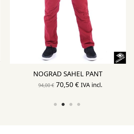
NOGRAD SAHEL PANT
El
El
70,50
€
IVA incl.
94,00
€
precio
precio
original
actual
era:
es:
94,00 €.
70,50 €.