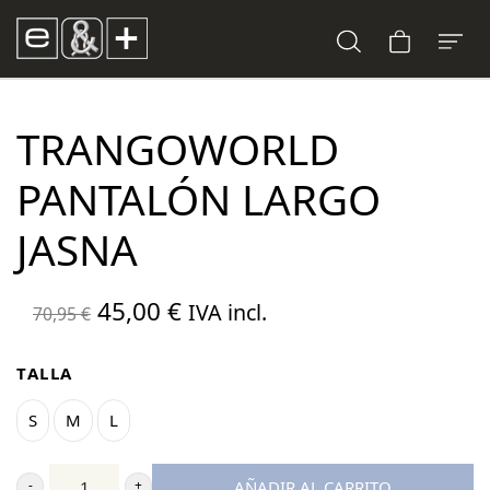
TRANGOWORLD
PANTALÓN LARGO
JASNA
El
El
45,00
€
IVA incl.
70,95
€
precio
precio
original
actual
TALLA
era:
es:
S
M
L
70,95 €.
45,00 €.
AÑADIR AL CARRITO