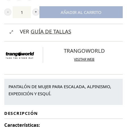
149,90 €.
104,95 €.
AÑADIR AL CARRITO
Trangoworld
Pantalón
VER
GUÍA DE TALLAS
Largo
TRX2
Pes
TRANGOWORLD
Stretch
VISITAR WEB
Wm
Pro
cantidad
PANTALÓN DE MUJER PARA ESCALADA, ALPINISMO,
EXPEDICIÓN Y ESQUÍ.
DESCRIPCIÓN
Características
: