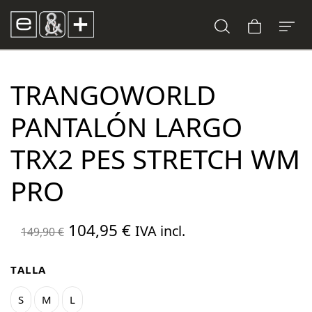
TRANGOWORLD
PANTALÓN LARGO
TRX2 PES STRETCH WM
PRO
El
El
104,95
€
IVA incl.
149,90
€
precio
precio
original
actual
TALLA
era:
es:
S
M
L