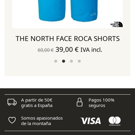
THE NORTH FACE ROCA SHORTS
El
El
39,00
€
IVA incl.
60,00
€
precio
precio
original
actual
era:
es:
60,00 €.
39,00 €.
A partir de 50€
Pagos 100%
gratis a España
seguros
Somos apasionados
de la montaña