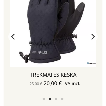
TREKMATES KESKA
El
El
20,00
€
IVA incl.
25,00
€
precio
precio
original
actual
era:
es: