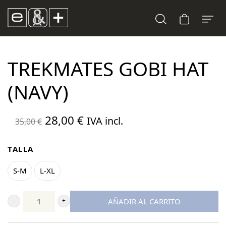
TREKMATES GOBI HAT
(NAVY)
El
El
28,00
€
IVA incl.
35,00
€
precio
precio
original
actual
TALLA
era:
es:
S-M
L-XL
35,00 €.
28,00 €.
AÑADIR AL CARRITO
Trekmates
Gobi