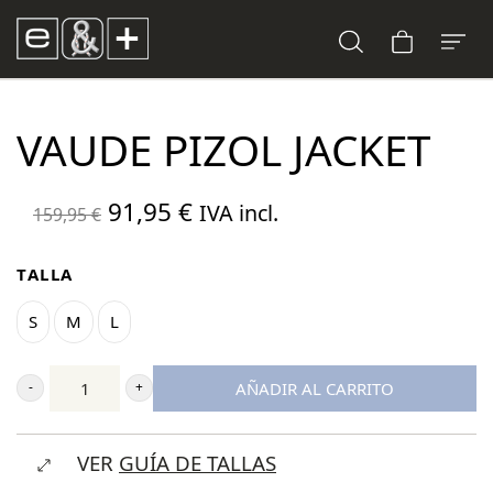
VAUDE PIZOL JACKET
El
El
91,95
€
IVA incl.
159,95
€
precio
precio
original
actual
TALLA
era:
es:
S
M
L
159,95 €.
91,95 €.
AÑADIR AL CARRITO
Vaude
Pizol
VER
GUÍA DE TALLAS
Jacket