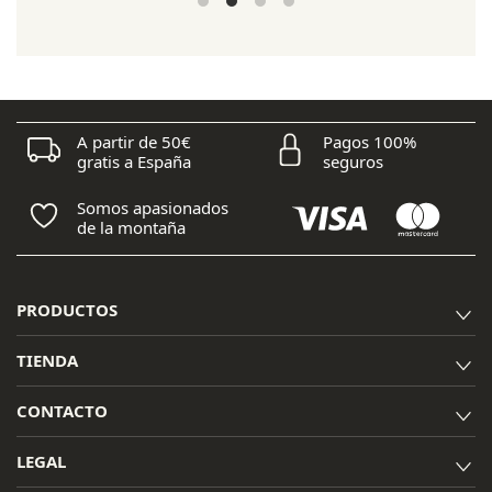
original
actual
era:
es:
54,95 €.
46,70 €.
A partir de 50€
Pagos 100%
gratis a España
seguros
Somos apasionados
de la montaña
PRODUCTOS
TIENDA
CONTACTO
LEGAL