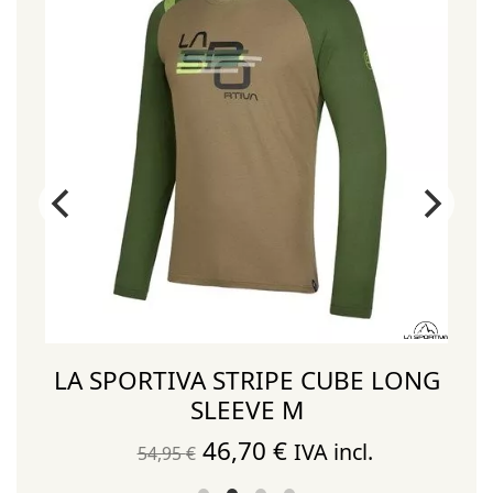
M
LA SPORTIVA STRIPE CUBE LONG
SLEEVE M
El
El
46,70
€
IVA incl.
54,95
€
precio
precio