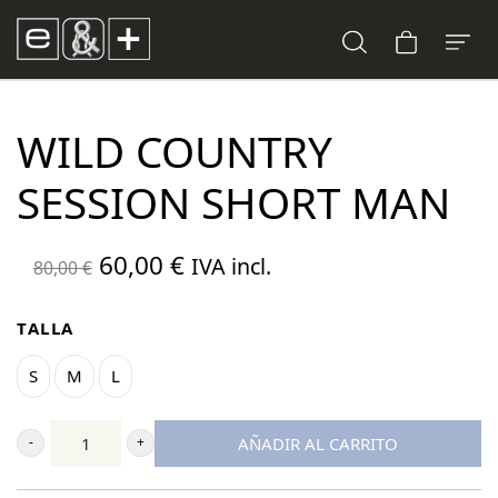
WILD COUNTRY
SESSION SHORT MAN
El
El
60,00
€
IVA incl.
80,00
€
precio
precio
original
actual
TALLA
era:
es:
S
M
L
80,00 €.
60,00 €.
AÑADIR AL CARRITO
Wild
Country