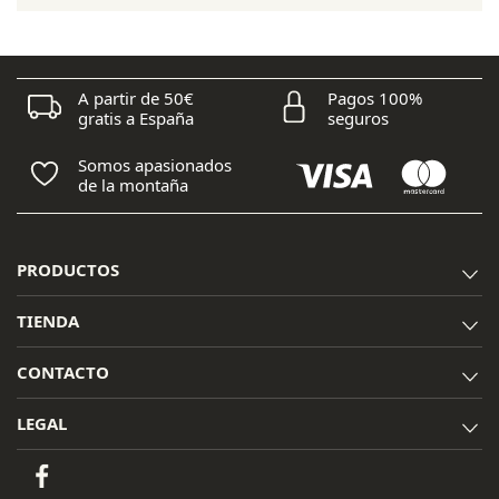
era:
es:
33,05 €.
29,75 €.
A partir de 50€
Pagos 100%
gratis a España
seguros
Somos apasionados
de la montaña
PRODUCTOS
TIENDA
CONTACTO
LEGAL