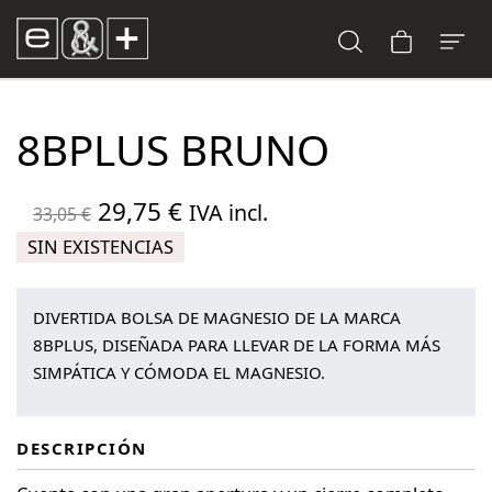
8BPLUS BRUNO
El
El
29,75
€
IVA incl.
33,05
€
precio
precio
SIN EXISTENCIAS
original
actual
era:
es:
DIVERTIDA BOLSA DE MAGNESIO DE LA MARCA
33,05 €.
29,75 €.
8BPLUS, DISEÑADA PARA LLEVAR DE LA FORMA MÁS
SIMPÁTICA Y CÓMODA EL MAGNESIO.
DESCRIPCIÓN