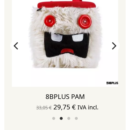
8BPLUS PAM
El
El
29,75
€
IVA incl.
33,05
€
precio
precio
original
actual