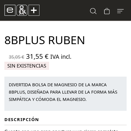
8BPLUS RUBEN
El
El
31,55
€
IVA incl.
35,05
€
precio
precio
SIN EXISTENCIAS
original
actual
era:
es:
DIVERTIDA BOLSA DE MAGNESIO DE LA MARCA
35,05 €.
31,55 €.
8BPLUS, DISEÑADA PARA LLEVAR DE LA FORMA MÁS
SIMPÁTICA Y CÓMODA EL MAGNESIO.
DESCRIPCIÓN