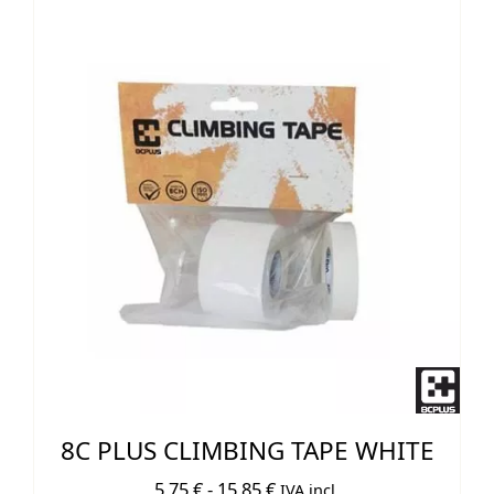
8C PLUS CLIMBING TAPE WHITE
Rango
5,75
€
-
15,85
€
IVA incl.