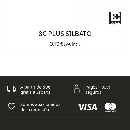
8C PLUS SILBATO
3,70
€
IVA incl.
A partir de 50€
Pagos 100%
gratis a España
seguros
Somos apasionados
de la montaña