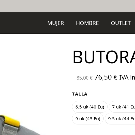
MUJER
HOMBRE
OUTLET
BUTOR
El
El
76,50
€
IVA in
85,00
€
precio
preci
original
actua
TALLA
era:
es:
6.5 uk (40 Eu)
7 uk (41 E
85,00 €.
76,50
9 uk (43 Eu)
9.5 uk (44 E