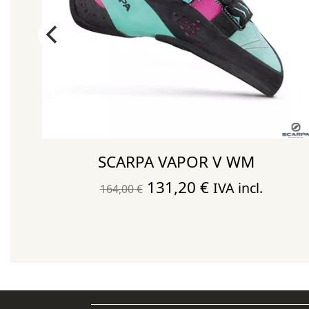
Y
SCARPA VAPOR V WM
El
El
131,20
€
IVA incl.
164,00
€
precio
precio
original
actual
era:
es:
164,00 €.
131,20 €.