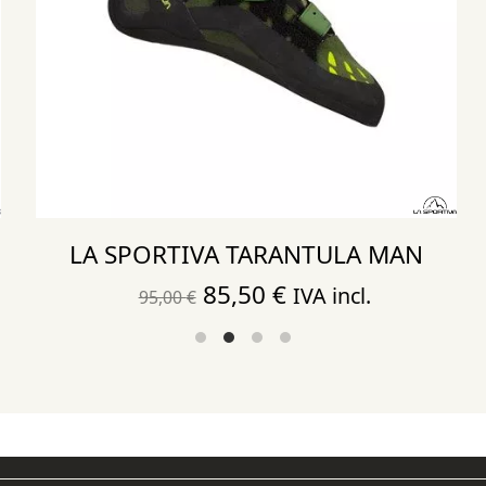
LA SPORTIVA TARANTULA MAN
El
El
85,50
€
IVA incl.
95,00
€
precio
precio
original
actual
era:
es:
95,00 €.
85,50 €.