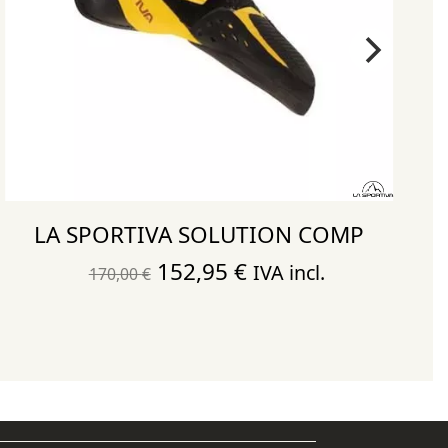
LA SPORTIVA SOLUTION COMP
El
El
152,95
€
IVA incl.
170,00
€
precio
precio
original
actual
era:
es:
170,00 €.
152,95 €.