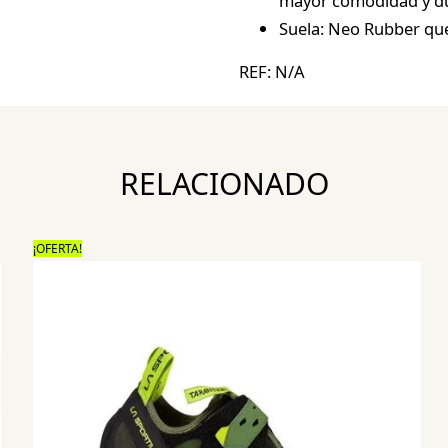
mayor comodidad y du
Suela: Neo Rubber que
REF:
N/A
RELACIONADO
¡OFERTA!