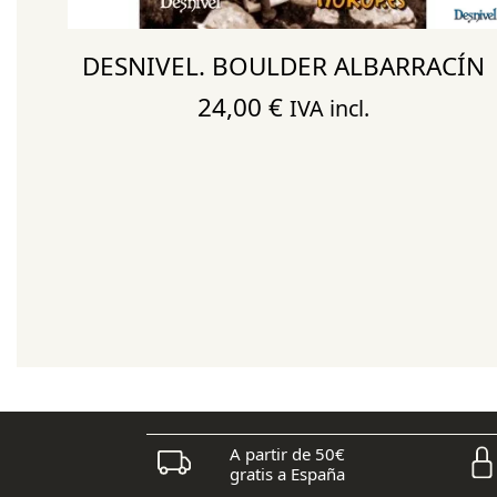
 Y
DESNIVEL. BOULDER ALBARRACÍN
LA-
24,00
€
IVA incl.
A partir de 50€
gratis a España