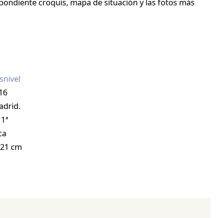
spondiente croquis, mapa de situación y las fotos más
snivel
16
adrid.
 1ª
ca
 21 cm