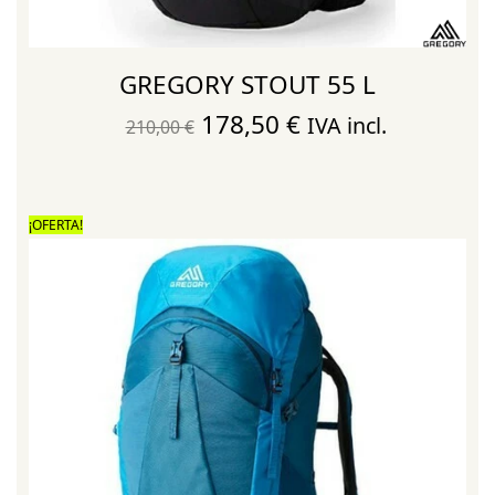
GREGORY STOUT 55 L
El
El
178,50
€
IVA incl.
210,00
€
precio
precio
original
actual
era:
es:
¡OFERTA!
210,00 €.
178,50 €.