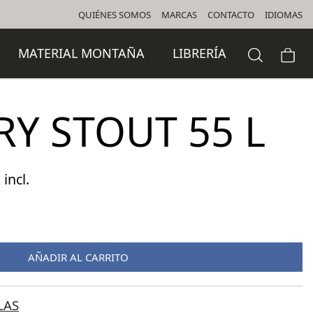
QUIÉNES SOMOS
MARCAS
CONTACTO
IDIOMAS
MATERIAL MONTAÑA
LIBRERÍA
Y STOUT 55 L
 incl.
cio
ual
AÑADIR AL CARRITO
,50 €.
LAS