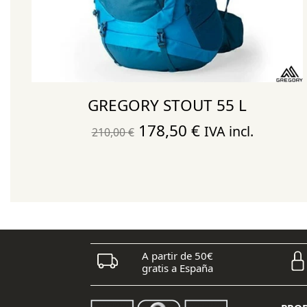
GREGORY STOUT 55 L
El
El
178,50
€
IVA incl.
210,00
€
precio
precio
original
actual
era:
es:
210,00 €.
178,50 €.
A partir de 50€
gratis a España