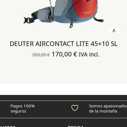
DEUTER AIRCONTACT LITE 45+10 SL
El
El
170,00
€
IVA incl.
200,00
€
precio
precio
original
actual
era:
es:
200,00 €.
170,00 €.
Pagos 100%
Somos apasionado
seguros
de la montaña