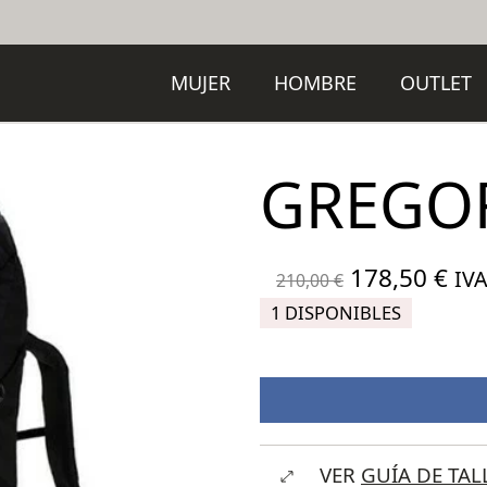
MUJER
HOMBRE
OUTLET
GREGOR
El
El
178,50
€
IVA
210,00
€
precio
pre
1 DISPONIBLES
original
act
era:
es:
210,00 €.
178
VER
GUÍA DE TAL