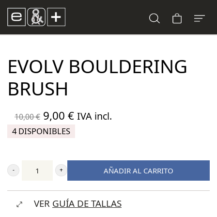
EVOLV BOULDERING
BRUSH
El
El
9,00
€
IVA incl.
10,00
€
precio
precio
4 DISPONIBLES
original
actual
era:
es:
AÑADIR AL CARRITO
10,00 €.
9,00 €.
Evolv
Bouldering
VER
GUÍA DE TALLAS
Brush
cantidad