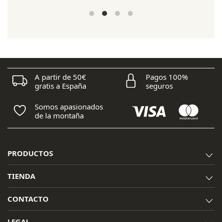
precios:
desde
15,60 €
hasta
21,10 €
A partir de 50€
Pagos 100%
gratis a España
seguros
Somos apasionados
de la montaña
PRODUCTOS
TIENDA
CONTACTO
LEGAL