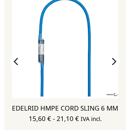
EDELRID HMPE CORD SLING 6 MM
Rango
15,60
€
-
21,10
€
IVA incl.
de