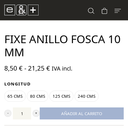
FIXE ANILLO FOSCA 10
MM
Rango
8,50
€
-
21,25
€
IVA incl.
de
LONGITUD
precios:
desde
65 CMS
80 CMS
125 CMS
240 CMS
8,50 €
hasta
AÑADIR AL CARRITO
Fixe
21,25 €
Anillo