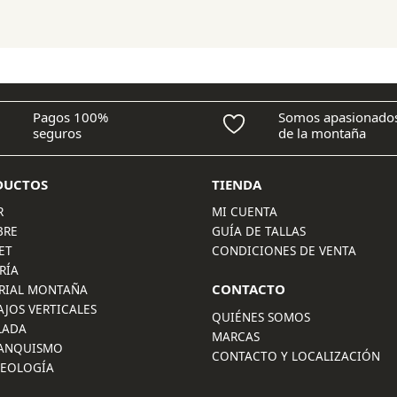
era:
es:
70,00 €.
63,00 €.
Pagos 100%
Somos apasionado
seguros
de la montaña
DUCTOS
TIENDA
R
MI CUENTA
BRE
GUÍA DE TALLAS
ET
CONDICIONES DE VENTA
RÍA
CONTACTO
RIAL MONTAÑA
AJOS VERTICALES
QUIÉNES SOMOS
LADA
MARCAS
ANQUISMO
CONTACTO Y LOCALIZACIÓN
LEOLOGÍA