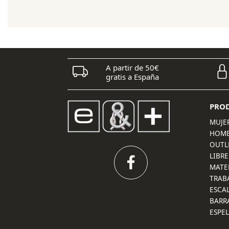
era:
es:
100,00 €.
85,00 €.
A partir de 50€
gratis a España
PRO
MUJE
HOM
OUTL
LIBRE
MATE
TRAB
ESCA
BARR
ESPE