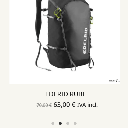
EDERID RUBI
El
El
63,00
€
IVA incl.
70,00
€
precio
precio
original
actual