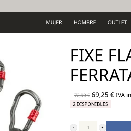
MUJER
HOMBRE
OUTLET
FIXE F
FERRAT
El
El
69,25
€
IVA in
72,90
€
precio
preci
2 DISPONIBLES
original
actua
era:
es:
72,90 €.
69,25