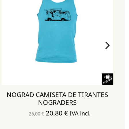
NOGRAD CAMISETA DE TIRANTES
NOGRADERS
El
El
20,80
€
IVA incl.
26,00
€
precio
precio