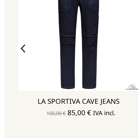
LA SPORTIVA CAVE JEANS
El
El
85,00
€
IVA incl.
100,00
€
precio
precio
original
actual