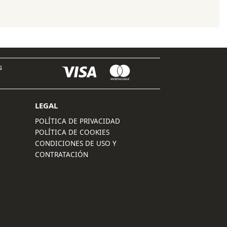
original
actual
era:
es:
26,00 €.
20,80 €.
s
LEGAL
POLÍTICA DE PRIVACIDAD
POLÍTICA DE COOKIES
CONDICIONES DE USO Y
CONTRATACIÓN