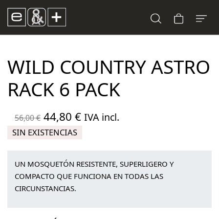
WILD COUNTRY ASTRO
RACK 6 PACK
El
El
44,80
€
IVA incl.
56,00
€
precio
precio
SIN EXISTENCIAS
original
actual
era:
es:
UN MOSQUETÓN RESISTENTE, SUPERLIGERO Y
56,00 €.
44,80 €.
COMPACTO QUE FUNCIONA EN TODAS LAS
CIRCUNSTANCIAS.