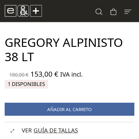
GREGORY ALPINISTO
38 LT
El
El
153,00
€
IVA incl.
180,00
€
precio
precio
1 DISPONIBLES
original
actual
era:
es:
AÑADIR AL CARRITO
180,00 €.
153,00 €.
VER
GUÍA DE TALLAS