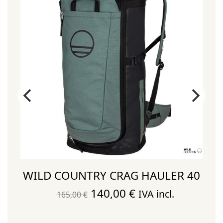
WILD COUNTRY CRAG HAULER 40
El
El
140,00
€
IVA incl.
165,00
€
precio
precio