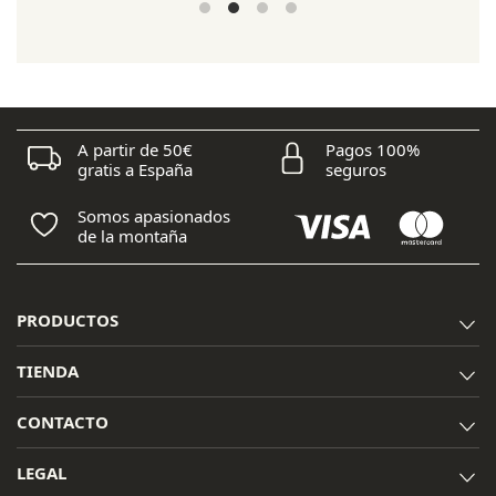
original
actual
era:
es:
165,00 €.
140,00 €.
A partir de 50€
Pagos 100%
gratis a España
seguros
Somos apasionados
de la montaña
PRODUCTOS
TIENDA
CONTACTO
LEGAL