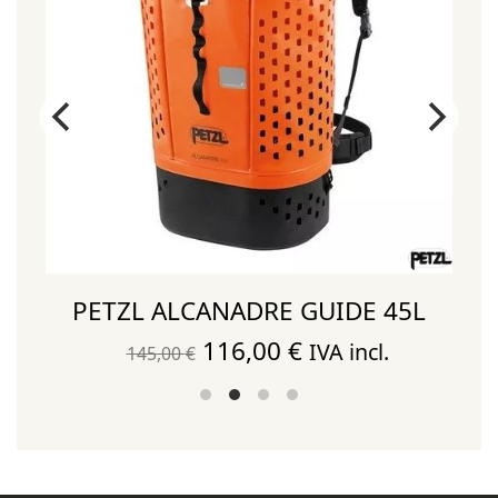
PETZL ALCANADRE GUIDE 45L
El
El
116,00
€
IVA incl.
145,00
€
precio
precio
original
actual
era:
es:
145,00 €.
116,00 €.