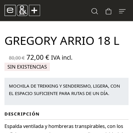
GREGORY ARRIO 18 L
El
El
72,00
€
IVA incl.
80,00
€
precio
precio
SIN EXISTENCIAS
original
actual
era:
es:
MOCHILA DE TREKKING Y SENDERISMO, LIGERA, CON
80,00 €.
72,00 €.
EL ESPACIO SUFICIENTE PARA RUTAS DE UN DÍA.
DESCRIPCIÓN
Espalda ventilada y hombreras transpirables, con los