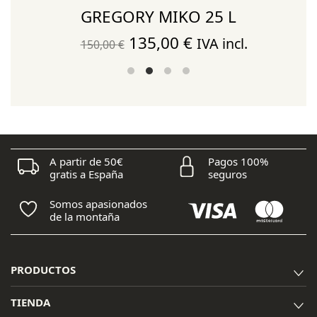
GREGORY MIKO 25 L
El
El
135,00
€
IVA incl.
150,00
€
precio
precio
original
actual
era:
es:
150,00 €.
135,00 €.
A partir de 50€
Pagos 100%
gratis a España
seguros
Somos apasionados
de la montaña
PRODUCTOS
TIENDA