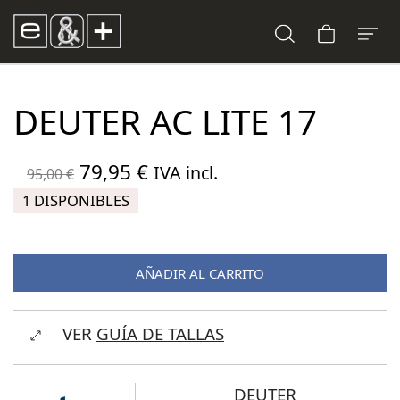
DEUTER AC LITE 17
El
El
79,95
€
IVA incl.
95,00
€
precio
precio
1 DISPONIBLES
original
actual
era:
es:
AÑADIR AL CARRITO
95,00 €.
79,95 €.
VER
GUÍA DE TALLAS
DEUTER