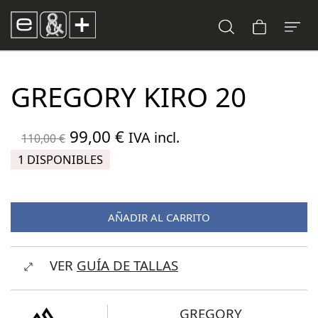
GREGORY KIRO 20
El
El
99,00
€
IVA incl.
110,00
€
precio
precio
1 DISPONIBLES
original
actual
era:
es:
AÑADIR AL CARRITO
110,00 €.
99,00 €.
VER
GUÍA DE TALLAS
GREGORY