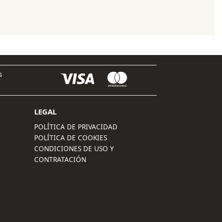
original
actual
era:
es:
140,00 €.
126,00 €.
s
LEGAL
POLÍTICA DE PRIVACIDAD
POLÍTICA DE COOKIES
CONDICIONES DE USO Y
CONTRATACIÓN