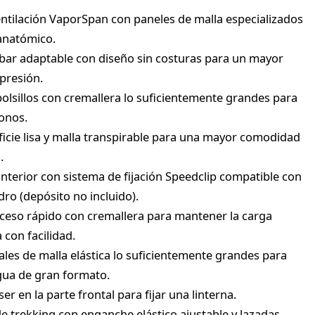
entilación VaporSpan con paneles de malla especializados
anatómico.
ar adaptable con diseño sin costuras para un mayor
presión.
olsillos con cremallera lo suficientemente grandes para
fonos.
cie lisa y malla transpirable para una mayor comodidad
.
nterior con sistema de fijación Speedclip compatible con
ro (depósito no incluido).
acceso rápido con cremallera para mantener la carga
 con facilidad.
rales de malla elástica lo suficientemente grandes para
gua de gran formato.
ser en la parte frontal para fijar una linterna.
e trekking con enganche elástico ajustable y lazadas