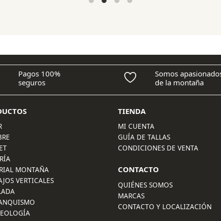
original
actual
era:
es:
80,00 €.
72,00 €.
Pagos 100%
Somos apasionado
seguros
de la montaña
DUCTOS
TIENDA
R
MI CUENTA
BRE
GUÍA DE TALLAS
ET
CONDICIONES DE VENTA
RÍA
CONTACTO
RIAL MONTAÑA
AJOS VERTICALES
QUIÉNES SOMOS
LADA
MARCAS
ANQUISMO
CONTACTO Y LOCALIZACIÓN
LEOLOGÍA