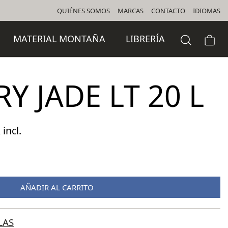
QUIÉNES SOMOS
MARCAS
CONTACTO
IDIOMAS
MATERIAL MONTAÑA
LIBRERÍA
Y JADE LT 20 L
 incl.
cio
ual
AÑADIR AL CARRITO
,50 €.
LAS