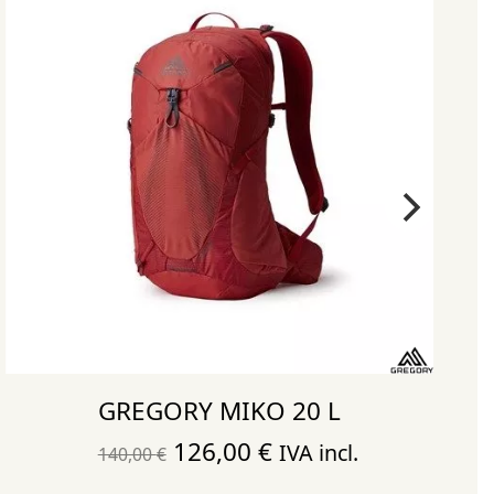
GREGORY MIKO 20 L
El
El
126,00
€
IVA incl.
140,00
€
precio
precio