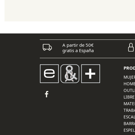
original
actual
era:
es:
145,00 €.
130,50 €.
A partir de 50€
gratis a España
PRO
MUJE
HOM
OUTL
LIBRE
MATE
TRAB
ESCA
BARR
ESPE