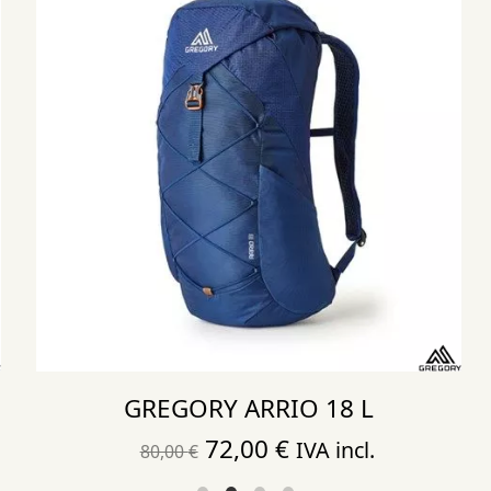
GREGORY ARRIO 18 L
El
El
72,00
€
IVA incl.
80,00
€
precio
precio