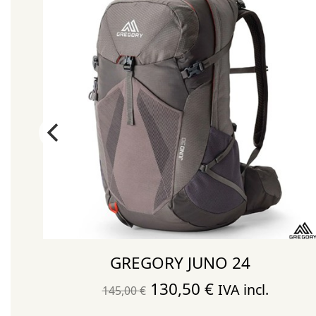
GREGORY JUNO 24
El
El
130,50
€
IVA incl.
145,00
€
precio
precio