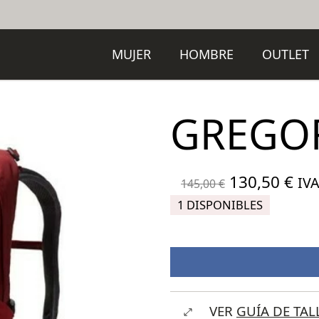
MUJER
HOMBRE
OUTLET
GREGOR
El
El
130,50
€
IVA
145,00
€
precio
pre
1 DISPONIBLES
original
act
era:
es:
145,00 €.
130
VER
GUÍA DE TAL