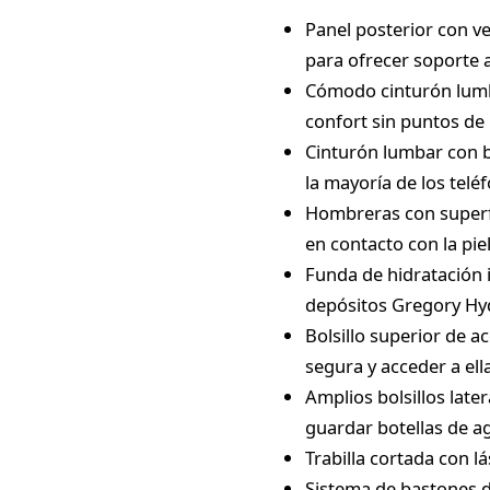
Panel posterior con v
para ofrecer soporte 
Cómodo cinturón lumb
confort sin puntos de 
Cinturón lumbar con b
la mayoría de los telé
Hombreras con superfi
en contacto con la piel
Funda de hidratación i
depósitos Gregory Hyd
Bolsillo superior de 
segura y acceder a ella
Amplios bolsillos late
guardar botellas de a
Trabilla cortada con lá
Sistema de bastones d