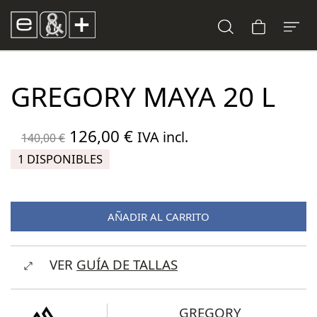
GREGORY MAYA 20 L
El
El
126,00
€
IVA incl.
140,00
€
precio
precio
1 DISPONIBLES
original
actual
era:
es:
AÑADIR AL CARRITO
140,00 €.
126,00 €.
VER
GUÍA DE TALLAS
GREGORY