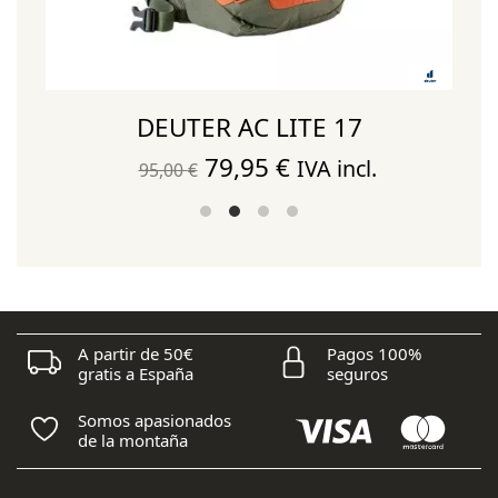
DEUTER AC LITE 17
El
El
79,95
€
IVA incl.
95,00
€
precio
precio
original
actual
era:
es:
95,00 €.
79,95 €.
A partir de 50€
Pagos 100%
gratis a España
seguros
Somos apasionados
de la montaña