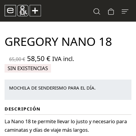
GREGORY NANO 18
El
El
58,50
€
IVA incl.
65,00
€
precio
precio
SIN EXISTENCIAS
original
actual
era:
es:
MOCHILA DE SENDERISMO PARA EL DÍA.
65,00 €.
58,50 €.
DESCRIPCIÓN
La Nano 18 te permite llevar lo justo y necesario para
caminatas y días de viaje más largos.