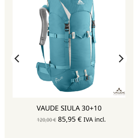
VAUDE SIULA 30+10
El
El
85,95
€
IVA incl.
120,00
€
precio
precio
original
actual