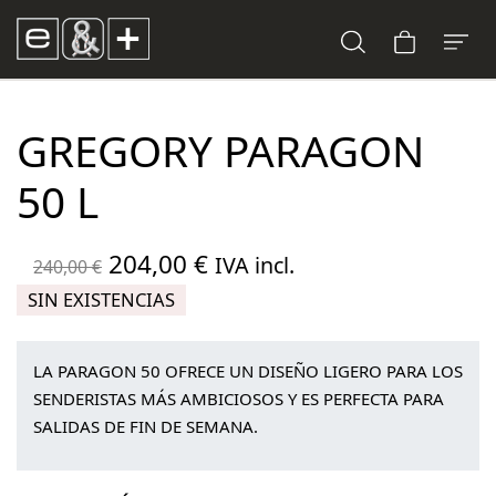
GREGORY PARAGON
50 L
El
El
204,00
€
IVA incl.
240,00
€
precio
precio
SIN EXISTENCIAS
original
actual
era:
es:
LA PARAGON 50 OFRECE UN DISEÑO LIGERO PARA LOS
240,00 €.
204,00 €.
SENDERISTAS MÁS AMBICIOSOS Y ES PERFECTA PARA
SALIDAS DE FIN DE SEMANA.