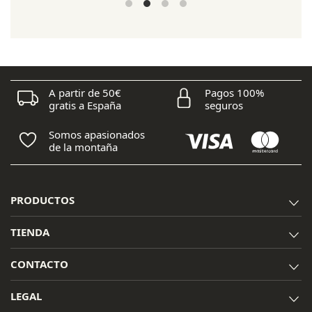
era:
es:
120,00 €.
85,95 €.
A partir de 50€
Pagos 100%
gratis a España
seguros
Somos apasionados
de la montaña
PRODUCTOS
TIENDA
CONTACTO
LEGAL