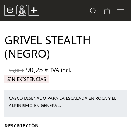
GRIVEL STEALTH
(NEGRO)
El
El
90,25
€
IVA incl.
95,00
€
precio
precio
SIN EXISTENCIAS
original
actual
era:
es:
CASCO DISEÑADO PARA LA ESCALADA EN ROCA Y EL
95,00 €.
90,25 €.
ALPINISMO EN GENERAL.
DESCRIPCIÓN