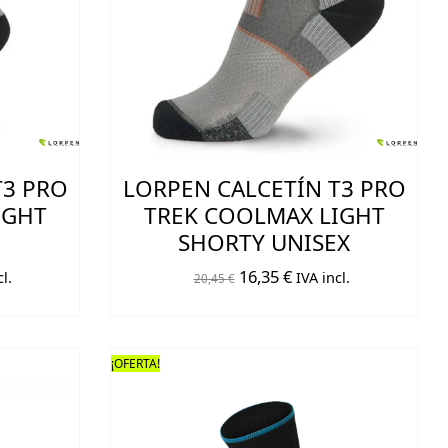
T3 PRO
LORPEN CALCETÍN T3 PRO
IGHT
TREK COOLMAX LIGHT
SHORTY UNISEX
El
El
16,35
€
l.
IVA incl.
20,45
€
o
precio
precio
original
actual
era:
es:
¡OFERTA!
€.
20,45 €.
16,35 €.