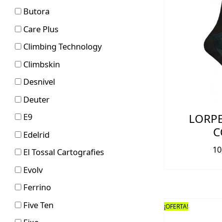
Butora
Care Plus
Climbing Technology
Climbskin
Desnivel
Deuter
E9
LORPE
C
Edelrid
10
El Tossal Cartografies
Evolv
Ferrino
Five Ten
¡OFERTA!