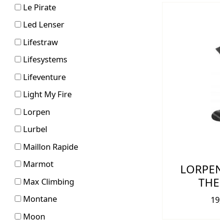
Le Pirate
Led Lenser
Lifestraw
Lifesystems
Lifeventure
Light My Fire
Lorpen
Lurbel
Maillon Rapide
Marmot
LORPEN
THE
Max Climbing
Montane
19
Moon