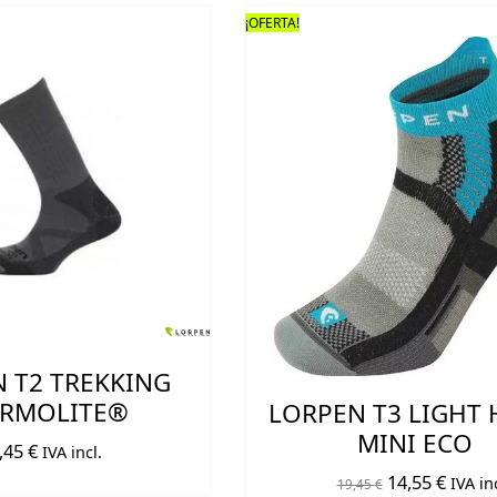
era:
es:
era:
es:
¡OFERTA!
19,45 €.
15,55 €.
19,45 €.
14,60 
 T2 TREKKING
RMOLITE®
LORPEN T3 LIGHT 
MINI ECO
,45
€
IVA incl.
El
El
14,55
€
IVA inc
19,45
€