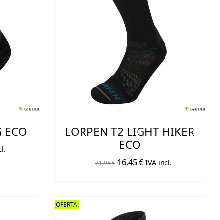
G ECO
LORPEN T2 LIGHT HIKER
ECO
l.
El
El
o
16,45
€
IVA incl.
21,95
€
precio
precio
original
actual
era:
es:
€.
¡OFERTA!
21,95 €.
16,45 €.