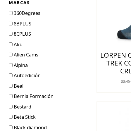
MARCAS
360Degrees
8BPLUS
8CPLUS
Aku
LORPEN C
Alien Cams
TREK C
Alpina
CR
Autoedición
22,45
Beal
Bernia Formación
Bestard
Beta Stick
Black diamond