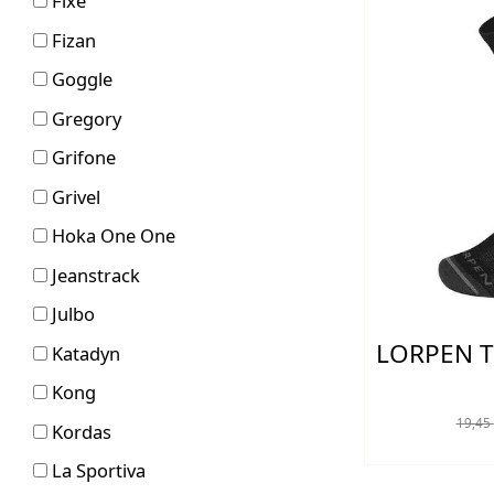
Fixe
Fizan
Goggle
Gregory
Grifone
Grivel
Hoka One One
Jeanstrack
Julbo
LORPEN T
Katadyn
Kong
19,45
Kordas
La Sportiva