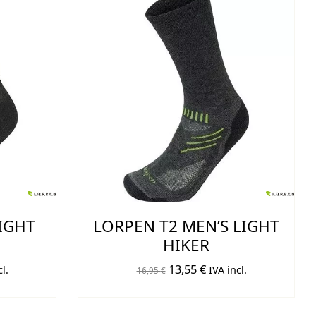
IGHT
LORPEN T2 MEN’S LIGHT
HIKER
El
El
13,55
€
l.
IVA incl.
16,95
€
o
precio
precio
original
actual