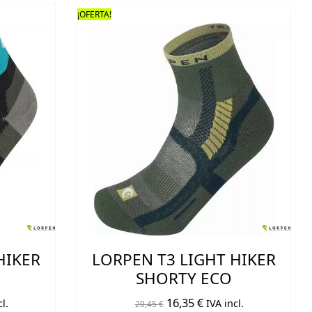
era:
es:
¡OFERTA!
€.
16,95 €.
13,55 €.
HIKER
LORPEN T3 LIGHT HIKER
SHORTY ECO
El
El
16,35
€
l.
IVA incl.
20,45
€