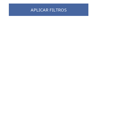
Rock Empire
APLICAR FILTROS
Salewa
Scarpa
Sea To Summit
Send
Silva
Singing Rock
Smartwool
Stormsure
Tatonka
Tendon
Ternua
Terrex
A partir de 50€