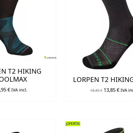
N T2 HIKING
OOLMAX
LORPEN T2 HIKIN
,95
€
El
El
13,85
€
IVA incl.
IVA inc
18,45
€
precio
preci
original
actual
era:
es:
18,45 €.
13,85 
¡OFERTA!