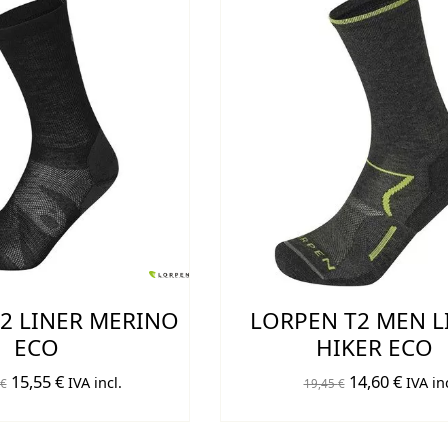
2 LINER MERINO
LORPEN T2 MEN L
ECO
HIKER ECO
El
El
El
El
15,55
€
14,60
€
IVA incl.
IVA inc
€
19,45
€
precio
precio
precio
preci
original
actual
original
actual