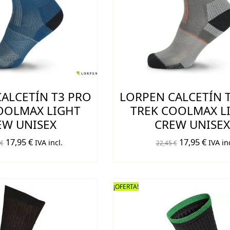
ALCETÍN T3 PRO
LORPEN CALCETÍN 
OOLMAX LIGHT
TREK COOLMAX L
EW UNISEX
CREW UNISEX
El
El
El
El
17,95
€
17,95
€
IVA incl.
IVA inc
€
22,45
€
precio
precio
precio
preci
original
actual
original
actual
era:
es:
era:
es:
¡OFERTA!
22,45 €.
17,95 €.
22,45 €.
17,95 