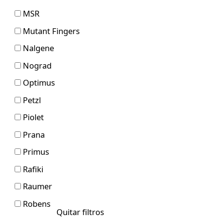
MSR
Mutant Fingers
Nalgene
Nograd
Optimus
Petzl
Piolet
Prana
Primus
Rafiki
Raumer
Robens
Quitar filtros