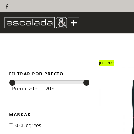
¡OFERTA!
FILTRAR POR PRECIO
Precio
Precio
Precio:
20 €
—
70 €
mínimo
máximo
MARCAS
360Degrees