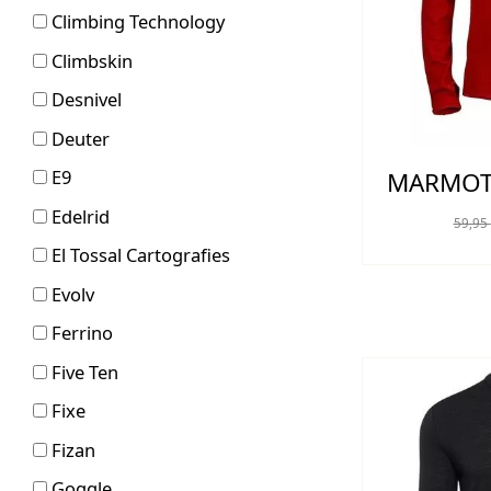
Climbing Technology
Climbskin
Desnivel
Deuter
E9
MARMOT 
Edelrid
59,95
El Tossal Cartografies
Evolv
Ferrino
Five Ten
Fixe
Fizan
Goggle