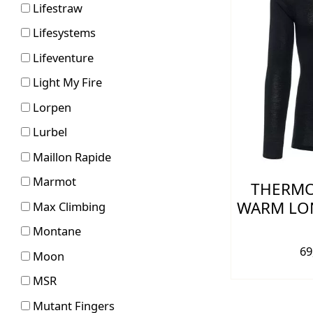
Lifestraw
Lifesystems
Lifeventure
Light My Fire
Lorpen
Lurbel
Maillon Rapide
Marmot
THERMO
WARM LON
Max Climbing
Montane
69
Moon
MSR
Mutant Fingers