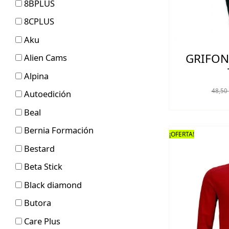
8BPLUS
8CPLUS
Aku
GRIFON
Alien Cams
Alpina
48,50
Autoedición
Beal
Bernia Formación
¡OFERTA!
Bestard
Beta Stick
Black diamond
Butora
Care Plus