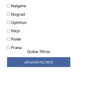
Nalgene
Nograd
Optimus
Petzl
Piolet
Prana
Quitar filtros
Primus
APLICAR FILTROS
Rafiki
Raumer
Robens
Rock Empire
Salewa