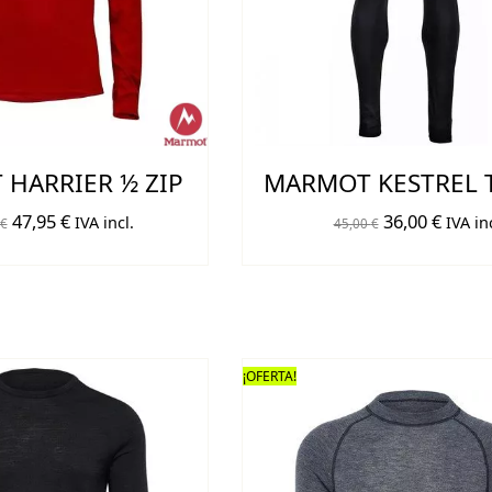
HARRIER ½ ZIP
MARMOT KESTREL 
El
El
El
El
47,95
€
36,00
€
IVA incl.
IVA inc
€
45,00
€
precio
precio
precio
preci
original
actual
original
actual
era:
es:
era:
es:
59,95 €.
47,95 €.
45,00 €.
36,00 
¡OFERTA!