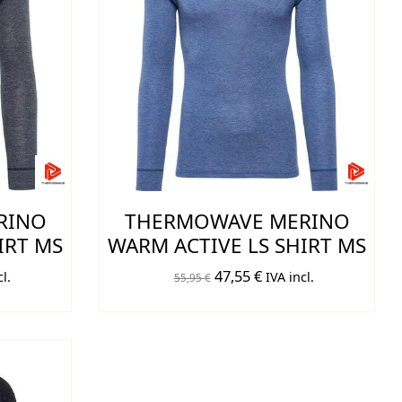
RINO
THERMOWAVE MERINO
IRT MS
WARM ACTIVE LS SHIRT MS
El
El
47,55
€
l.
IVA incl.
55,95
€
o
precio
precio
original
actual
era:
es:
€.
55,95 €.
47,55 €.