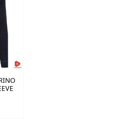
RINO
EEVE