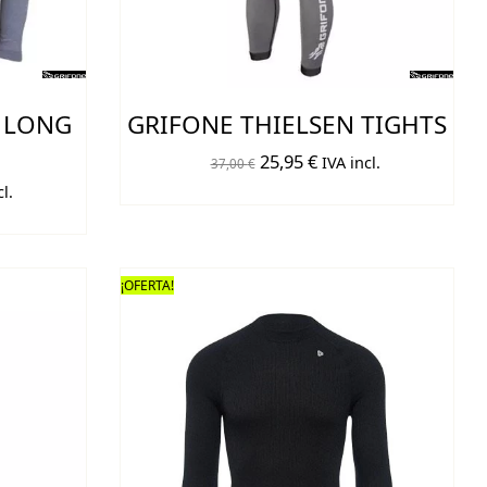
 LONG
GRIFONE THIELSEN TIGHTS
El
El
25,95
€
IVA incl.
37,00
€
precio
precio
l.
o
original
actual
era:
es:
37,00 €.
25,95 €.
¡OFERTA!
€.