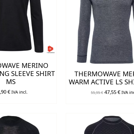
WAVE MERINO
NG SLEEVE SHIRT
THERMOWAVE ME
MS
WARM ACTIVE LS SH
,90
€
El
El
47,55
€
IVA incl.
IVA inc
55,95
€
precio
preci
original
actual
era:
es:
55,95 €.
47,55 