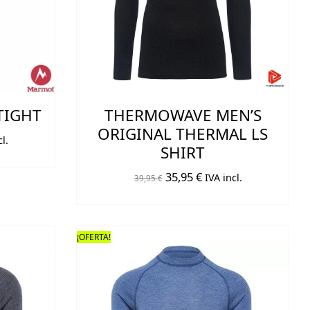
TIGHT
THERMOWAVE MEN’S
ORIGINAL THERMAL LS
l.
SHIRT
o
El
El
35,95
€
IVA incl.
39,95
€
precio
precio
original
actual
€.
era:
es:
¡OFERTA!
39,95 €.
35,95 €.