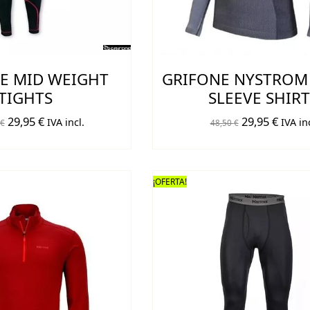
E MID WEIGHT
GRIFONE NYSTROM
TIGHTS
SLEEVE SHIRT
El
El
El
El
29,95
€
29,95
€
IVA incl.
IVA inc
€
48,50
€
precio
precio
precio
preci
original
actual
original
actual
era:
es:
era:
es:
¡OFERTA!
48,50 €.
29,95 €.
48,50 €.
29,95 