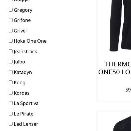
Gregory
Grifone
Grivel
Hoka One One
Jeanstrack
Julbo
THERMO
ONE50 LO
Katadyn
Kong
59
Kordas
La Sportiva
Le Pirate
Led Lenser