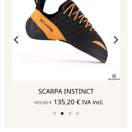
SCARPA INSTINCT
El
El
135,20
€
IVA incl.
169,00
€
precio
precio
original
actual
era:
es: