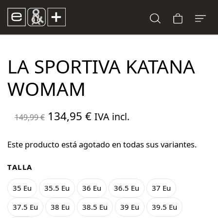
LA SPORTIVA KATANA
WOMAM
El
El
134,95
€
IVA incl.
149,99
€
precio
precio
original
actual
Este producto está agotado en todas sus variantes.
era:
es:
TALLA
149,99 €.
134,95 €.
35 Eu
35.5 Eu
36 Eu
36.5 Eu
37 Eu
37.5 Eu
38 Eu
38.5 Eu
39 Eu
39.5 Eu