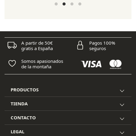
precio
precio
original
actual
era:
es:
170,00 €.
152,95 €.
A partir de 50€
Pagos 100%
gratis a España
seguros
Somos apasionados
de la montaña
PRODUCTOS
TIENDA
CONTACTO
LEGAL