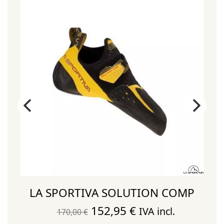
LA SPORTIVA SOLUTION COMP
El
El
152,95
€
IVA incl.
170,00
€