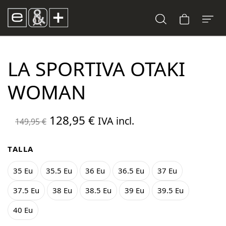
LA SPORTIVA OTAKI
WOMAN
El
El
128,95
€
IVA incl.
149,95
€
precio
precio
original
actual
TALLA
era:
es:
35 Eu
35.5 Eu
36 Eu
36.5 Eu
37 Eu
149,95 €.
128,95 €.
37.5 Eu
38 Eu
38.5 Eu
39 Eu
39.5 Eu
40 Eu