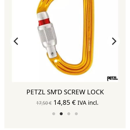
PETZL SM’D SCREW LOCK
El
El
14,85
€
IVA incl.
17,50
€
precio
precio
original
actual
era:
es: