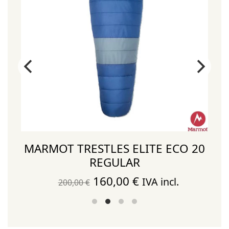
MARMOT TRESTLES ELITE ECO 20
REGULAR
El
El
160,00
€
IVA incl.
200,00
€
precio
precio
original
actual
era:
es: