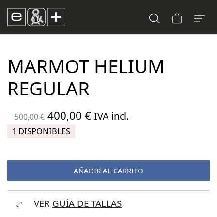
MARMOT HELIUM
REGULAR
El
El
400,00
€
IVA incl.
500,00
€
precio
precio
1 DISPONIBLES
original
actual
era:
es:
AÑADIR AL CARRITO
500,00 €.
400,00 €.
VER
GUÍA DE TALLAS