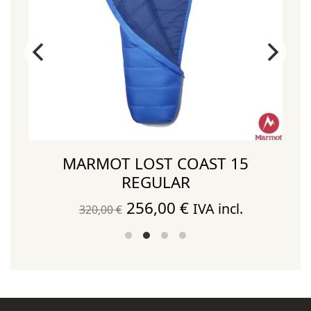
MARMOT LOST COAST 15
REGULAR
El
El
256,00
€
IVA incl.
320,00
€
precio
precio
original
actual
era:
es:
320,00 €.
256,00 €.