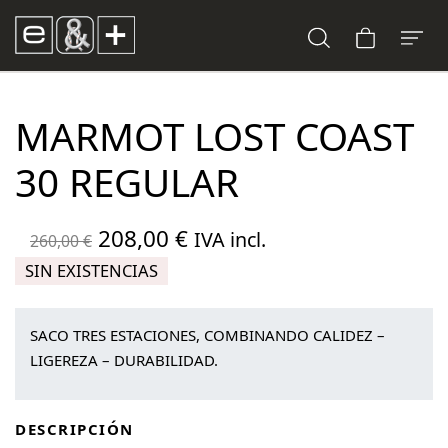
MARMOT LOST COAST
30 REGULAR
El
El
208,00
€
IVA incl.
260,00
€
precio
precio
SIN EXISTENCIAS
original
actual
era:
es:
SACO TRES ESTACIONES, COMBINANDO CALIDEZ –
260,00 €.
208,00 €.
LIGEREZA – DURABILIDAD.
DESCRIPCIÓN