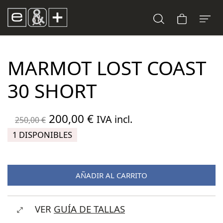
MARMOT LOST COAST
30 SHORT
El
El
200,00
€
IVA incl.
250,00
€
precio
precio
1 DISPONIBLES
original
actual
era:
es:
AÑADIR AL CARRITO
250,00 €.
200,00 €.
VER
GUÍA DE TALLAS