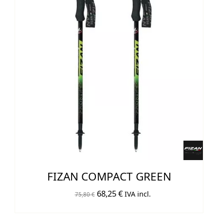
FIZAN COMPACT GREEN
El
El
68,25
€
IVA incl.
75,80
€
precio
precio