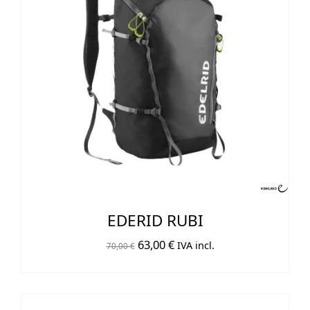
EDERID RUBI
El
El
63,00
€
IVA incl.
70,00
€
precio
precio
original
actual
era:
es: