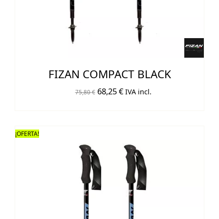
FIZAN COMPACT BLACK
El
El
68,25
€
IVA incl.
75,80
€
precio
precio
original
actual
era:
es:
¡OFERTA!
75,80 €.
68,25 €.