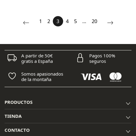
original
actual
era:
es:
75,80 €.
68,25 €.
1
2
3
4
5
…
20
A partir de 50€
Pagos 100%
gratis a España
seguros
Somos apasionados
de la montaña
PRODUCTOS
TIENDA
CONTACTO