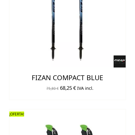
FIZAN COMPACT BLUE
El
El
68,25
€
IVA incl.
75,80
€
precio
precio
original
actual
era:
es:
¡OFERTA!
75,80 €.
68,25 €.